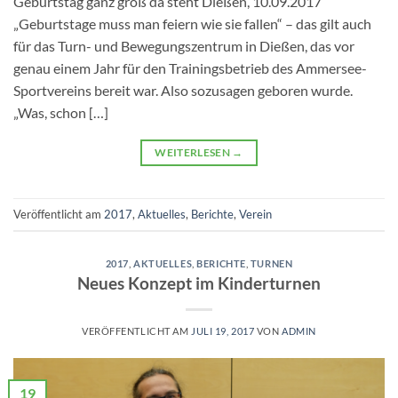
Geburtstag ganz groß da steht Dießen, 10.09.2017
„Geburtstage muss man feiern wie sie fallen“ – das gilt auch
für das Turn- und Bewegungszentrum in Dießen, das vor
genau einem Jahr für den Trainingsbetrieb des Ammersee-
Sportvereins bereit war. Also sozusagen geboren wurde.
„Was, schon […]
WEITERLESEN
→
Veröffentlicht am
2017
,
Aktuelles
,
Berichte
,
Verein
2017
,
AKTUELLES
,
BERICHTE
,
TURNEN
Neues Konzept im Kinderturnen
VERÖFFENTLICHT AM
JULI 19, 2017
VON
ADMIN
19